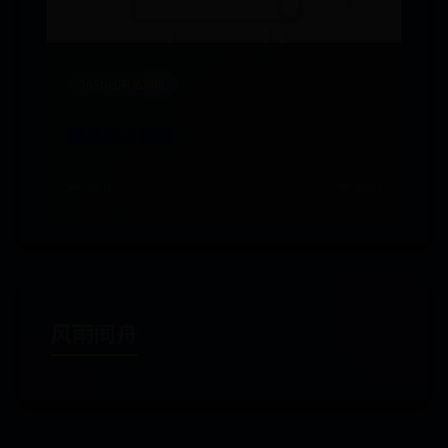
365bet网站地址
基本字义解释
🌧️ 09-07
👁️ 2030
风雨同舟