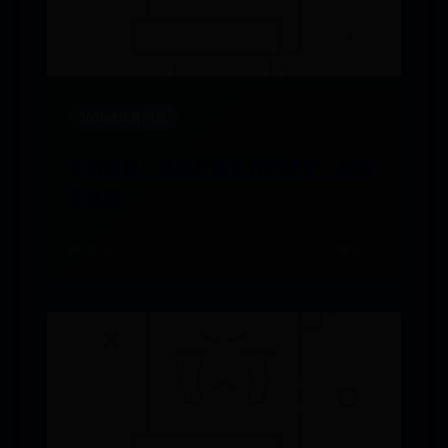
365bet体育网站
冬日盛宴！体彩开售世界杯冠军、冠亚
军竞猜
🌧️ 06-28
👁️ 9334