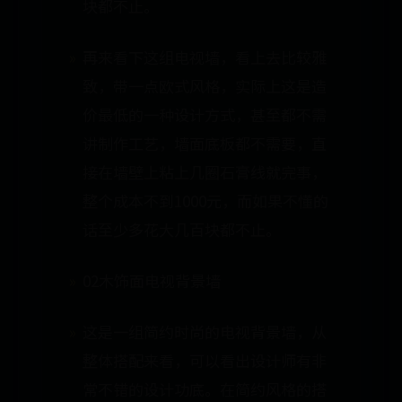
块都不止。
再来看下这组电视墙，看上去比较雅
致，带一点欧式风格，实际上这是造
价最低的一种设计方式，甚至都不需
讲制作工艺，墙面底板都不需要，直
接在墙壁上粘上几圈石膏线就完事，
整个成本不到1000元，而如果不懂的
话至少多花大几百块都不止。
02木饰面电视背景墙
这是一组简约时尚的电视背景墙，从
整体搭配来看，可以看出设计师有非
常不错的设计功底。在简约风格的搭