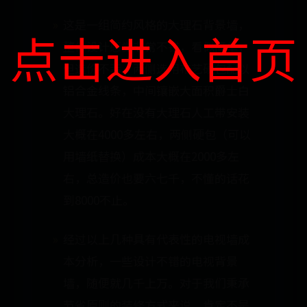
这是一组简约风格的大理石背景墙，
点击进入首页
整体设计感觉非常不错，看似简单，
但造价不菲。两侧选用布艺硬包配以
铝合金线条，中间镶嵌大面积爵士白
大理石。好在没有大理石人工带安装
大概在4000多左右，两侧硬包（可以
用墙纸替换）成本大概在2000多左
右，总造价也要六七千，不懂的话花
到8000不止。
经过以上几种具有代表性的电视墙成
本分析，一些设计不错的电视背景
墙，随便就几千上万。对于我们秉承
节省原则的装修方式来说，肯定不是