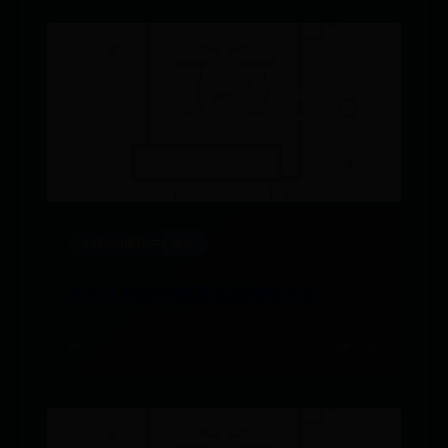
义乌365便民中心电话
华为手机如何创建桌面快捷方式
🌧️ 07-30
👁️ 5664