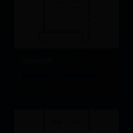
365bet体育网站
捕捉过期域名：了解域名删除周期
🌧️ 07-30
👁️ 657