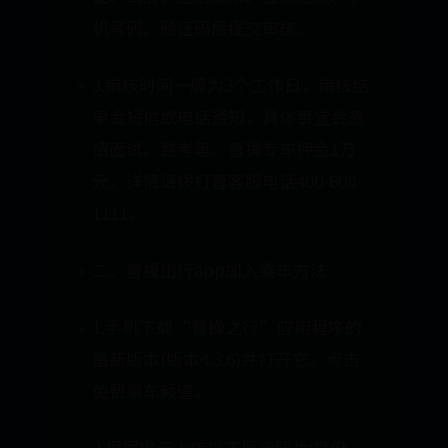
机号码、验证码后提交审核。
3.审核时间一般为3个工作日，审核结
果会短信或电话通知，具体事宜会邀
请面试、路考等。曹操专车押金1万
元。详情请拨打曹客服电话400-608-
1111。
二、曹操出行app加入乘车方法
1.手机下载“曹操之行”应用程序的
最新版本(版本4.3.6)并打开它。点击
免费乘车频道。
2.根据提示上传以下原始照片:身份