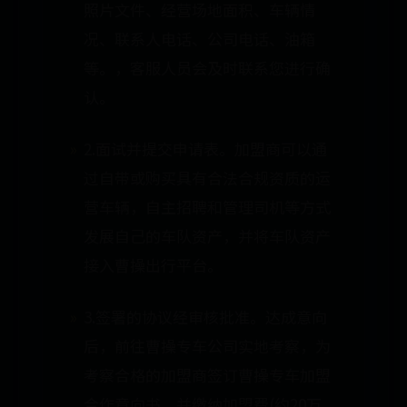
照片文件、经营场地面积、车辆情
况、联系人电话、公司电话、油箱
等。，客服人员会及时联系您进行确
认。
2.面试并提交申请表。加盟商可以通
过自带或购买具有合法合规资质的运
营车辆，自主招聘和管理司机等方式
发展自己的车队资产，并将车队资产
接入曹操出行平台。
3.签署的协议经审核批准。达成意向
后，前往曹操专车公司实地考察，为
考察合格的加盟商签订曹操专车加盟
合作意向书，并缴纳加盟费(约20万