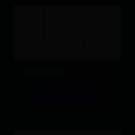
义乌365便民中心电话
【体坛】19岁日本体坛第一美少女，出
身亿万贵族却拒绝躺赢：我的目
🌧️ 07-23
👁️ 4198