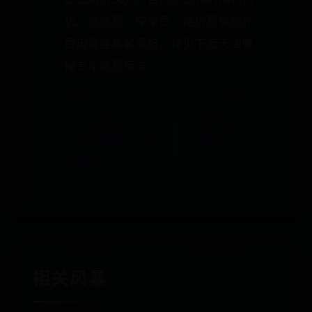
机。高速费、停车费、路桥费等额外
费用需要乘客承担。详见下面天津曹
操专车收费标准。
← 怪物猎人世界
怎么追白
怎么快速提升HR
羊座女生
等级
→
相关风暴