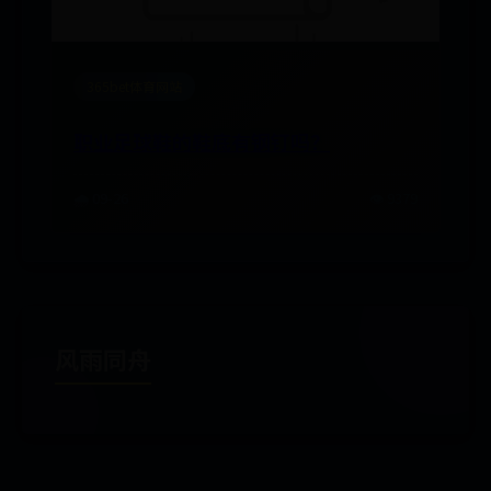
365bet体育网站
职业足球鞋的鞋底有钢钉吗？
🌧️ 09-26
👁️ 9379
风雨同舟