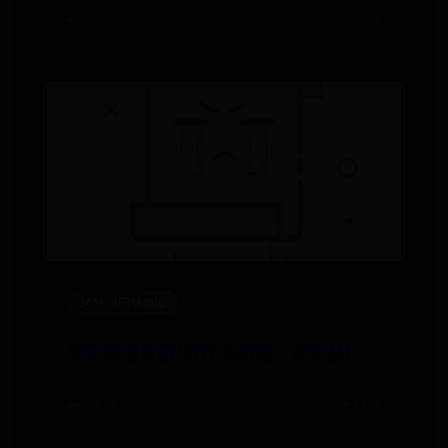
🌧️ 06-27
👁️ 5585
365bet网站地址
寓意希望东西(有什么词语、或物品)
🌧️ 06-27
👁️ 1157