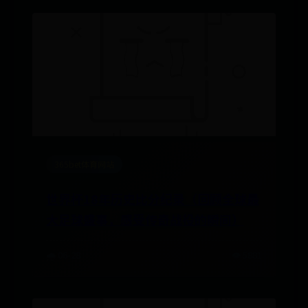
365bet体育网站
世界杯18年历史比分纪录（回顾全球最
大足球盛事，感受传奇战役的瞬间）
🌧️ 06-28
👁️ 5881