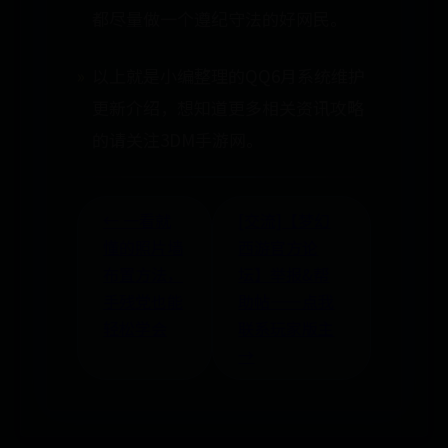
都尽量做一个遵纪守法的好网民。
以上就是小编整理的QQ6月系统维护
更新介绍，想知道更多相关资讯攻略
的请关注3DM手游网。
← 一看就
[交流]【梦幻
懂的照片墙
西游官方论
布置方法，
坛】举报&帮
手残党也能
助帖——点我
轻松学会
联系玩家版主
→