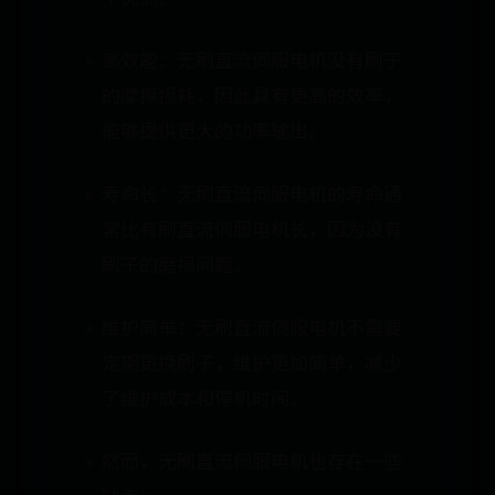
高效能：无刷直流伺服电机没有刷子
的摩擦损耗，因此具有更高的效率，
能够提供更大的功率输出。
寿命长：无刷直流伺服电机的寿命通
常比有刷直流伺服电机长，因为没有
刷子的磨损问题。
维护简单：无刷直流伺服电机不需要
定期更换刷子，维护更加简单，减少
了维护成本和停机时间。
然而，无刷直流伺服电机也存在一些