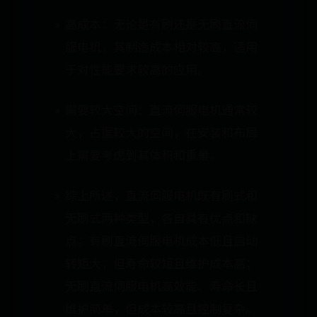
高成本：无论是有刷还是无刷直流伺
服电机，其制造成本相对较高，适用
于对性能要求较高的应用。
需要较大空间：直流伺服电机通常较
大，占据较大的空间，在安装和布局
上需要考虑到其体积和重量。
综上所述，直流伺服电机既有刷式和
无刷式两种类型，各自具有优点和缺
点。有刷直流伺服电机成本低且启动
转矩大，但寿命较短且维护成本高；
无刷直流伺服电机高效能、寿命长且
维护简单，但成本较高且控制复杂。