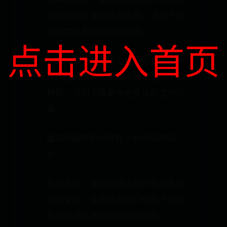
高精度的位置和速度控制，适用于对
运动精度要求较高的应用。
点击进入首页
响应快速：由于直流伺服电机具有快
速响应的特点，能够实时调整转速和
转矩，适用于需要快速变化的工作环
境。
直流伺服电机也存在一些共同的缺
点：
驱动复杂：直流伺服电机的驱动系统
相对复杂，需要使用专门的电子控制
器和反馈装置来实现精确控制。