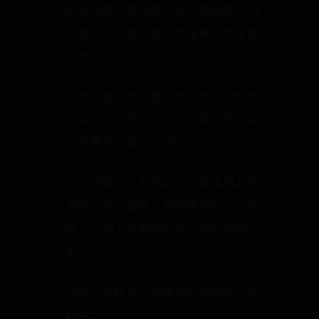
的分段换向器接触，实现电能转化为
机械运动。有刷直流伺服电机的主要
优点包括：
成本较低：有刷直流伺服电机的制造
成本相对较低，适合大规模生产和经
济性要求较高的应用。
启动转矩大：有刷直流伺服电机具有
良好的启动性能，能够提供较大的转
矩，适用于需要高起动力的应用场
景。
然而，有刷直流伺服电机也存在一些
缺点：