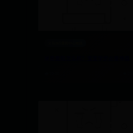
义乌365便民中心电话
米奇童鞋怎么样？宝宝学步必备神器
🌧️ 10-30
👁️ 23