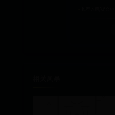
推荐入榜/提交>>
相关风暴