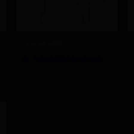
义乌365便民中心电话
四、阿里云香港服务器的适用场景
9
🌧️ 09-13
👁️ 8257