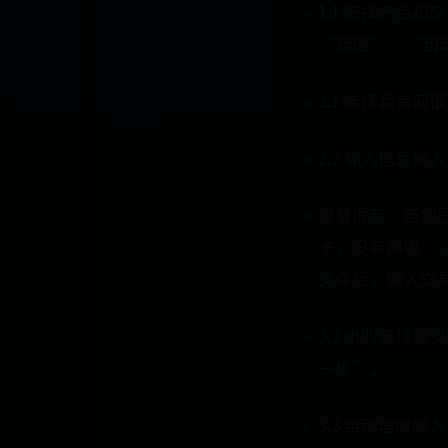
1.1 选择产品
“赎回”、“自
2.1 选择我有
2.2 输入信息
温馨提示：若您
卡，没有网银”，
文件后，输入交
3.2 申购选择
一步”。
3.3 自动理财